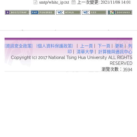
smtp/white_ip.txt
上一次變更:
2021/11/08 14:01
Warning
: file_get_contents(http://www.geoplugin.net/php.gp?
ip=216.73.216.72): failed to open stream: HTTP request failed!
HTTP/1.1 403 Forbidden in
[資訊安全政策]
[個人資料保護政策]
|
上一頁
|
下一頁
|
更新
|
列
/usr/local/dokuwiki2017/lib/plugins/quickstats/action.php
on line
印
|
清華大學
|
計算機與通訊中心
Copyright (c) 2017 National Tsing Hua University ALL RIGHTS
457
RESERVED
瀏覽次數：3594