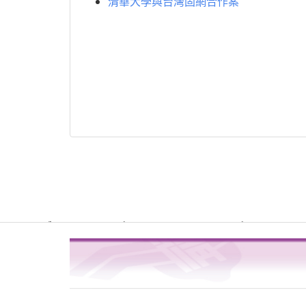
清華大學與台灣固網合作案
Warning
: file_get_contents(http://www.geoplugin.net/php.gp?ip=216.
/usr/local/dokuwiki2017/lib/plugins/quickstats/action.php
4
on line