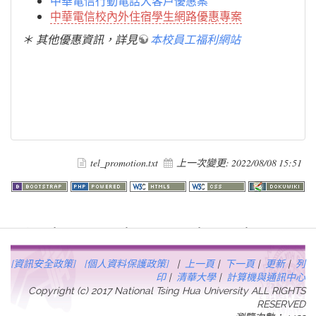
中華電信行動電話大客戶優惠案
中華電信校內外住宿學生網路優惠專案
＊ 其他優惠資訊，詳見
本校員工福利網站
tel_promotion.txt
上一次變更:
2022/08/08 15:51
Warning
: file_get_contents(http://www.geoplugin.net/php.gp?
ip=216.73.216.66): failed to open stream: HTTP request failed!
HTTP/1.1 403 Forbidden in
[資訊安全政策]
[個人資料保護政策]
|
上一頁
|
下一頁
|
更新
|
列
/usr/local/dokuwiki2017/lib/plugins/quickstats/action.php
on line
457
印
|
清華大學
|
計算機與通訊中心
Copyright (c) 2017 National Tsing Hua University ALL RIGHTS
RESERVED