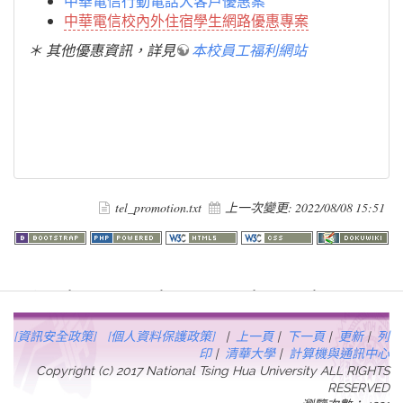
中華電信行動電話大客戶優惠案
中華電信校內外住宿學生網路優惠專案
＊ 其他優惠資訊，詳見
本校員工福利網站
tel_promotion.txt
上一次變更:
2022/08/08 15:51
Warning
: file_get_contents(http://www.geoplugin.net/php.gp?
ip=216.73.216.253): failed to open stream: HTTP request failed!
HTTP/1.1 403 Forbidden in
[資訊安全政策]
[個人資料保護政策]
|
上一頁
|
下一頁
|
更新
|
列
/usr/local/dokuwiki2017/lib/plugins/quickstats/action.php
on line
457
印
|
清華大學
|
計算機與通訊中心
Copyright (c) 2017 National Tsing Hua University ALL RIGHTS
RESERVED