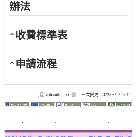
辦法
收費標準表
申請流程
colocation.txt
上一次變更:
2022/08/17 15:11
Warning
: file_get_contents(http://www.geoplugin.net/php.gp?
ip=216.73.216.4): failed to open stream: HTTP request failed!