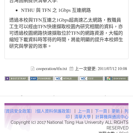
台灣固網提供清華大學:
NTHU 與 TFN 之 1Gbps 互連網路
透過本校與TFN互連之1Gbps超高速乙太網路，教職員
工生可以經由TFN快速擷取校園內研究相關的資料，亦
可透過校園網路快速擷取位於TFN的網路資源，大幅的
縮短下載資料時等待的時間，將能明顯的提升本校師生
研究與學習的效率。
cooperation/tfn.txt
上一次變更:
2011/07/12 10:08
Warning
: file_get_contents(http://www.geoplugin.net/php.gp?
ip=216.73.217.16): failed to open stream: HTTP request failed!
HTTP/1.1 403 Forbidden in
[資訊安全政策]
[個人資料保護政策]
|
上一頁
|
下一頁
|
更新
|
列
/usr/local/dokuwiki2017/lib/plugins/quickstats/action.php
on line
印
|
清華大學
|
計算機與通訊中心
Copyright (c) 2017 National Tsing Hua University ALL RIGHTS
457
RESERVED