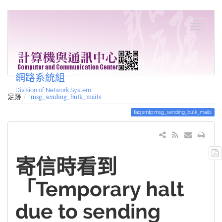
網路系統組
Division of Network System
足跡
msg_sending_bulk_mails
faq:smtp:msg_sending_bulk_mails
寄信時看到
「Temporary halt
due to sending