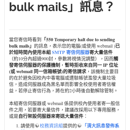
bulk mails」訊息？
「550 Temporary halt due to sending
當您寄信時看到
bulk mails」
已
的訊息，表示您的電腦(或使用 webmail )
於短時間內使用本組
SMTP 寄信伺服器
寄大量信件
觸
（約10分內超過900封，參數將視情況調整），因而
發寄信伺服器的保護機制
暫時拒收來自同一 IP 位址
，
(或 webmail 同一信箱帳號)的寄信請求
，該機制主要目
的在於避免因校內中毒電腦或遭駭帳號濫發大量垃圾
信，造成伺服器成為黑名單而影響全校使用者寄信權
益，若停止寄信行為，將在約2小時後自動解除管制。
本組寄信伺服器或 webmail 係提供校內使用者寄一般信
件之用，若要寄大量信件，建議改採用以下專用服務，
自行架設伺服器來寄送大量信件
或是
：
「清大訊息發佈系
請使用
校務資訊組
提供的