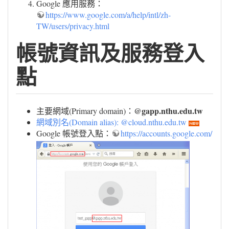
Google 應用服務：
https://www.google.com/a/help/intl/zh-
TW/users/privacy.html
帳號資訊及服務登入
點
@gapp.nthu.edu.tw
主要網域(Primary domain)：
網域別名(Domain alias): @cloud.nthu.edu.tw
Google 帳號登入點：
https://accounts.google.com/