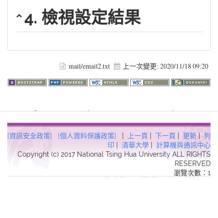
4. 檢視設定結果
mail/email2.txt
上一次變更:
2020/11/18 09:20
Warning
: file_get_contents(http://www.geoplugin.net/php.gp?
ip=216.73.216.193): failed to open stream: HTTP request failed!
HTTP/1.1 403 Forbidden in
[資訊安全政策]
[個人資料保護政策]
|
上一頁
|
下一頁
|
更新
|
列
/usr/local/dokuwiki2017/lib/plugins/quickstats/action.php
on line
印
|
清華大學
|
計算機與通訊中心
Copyright (c) 2017 National Tsing Hua University ALL RIGHTS
457
RESERVED
瀏覽次數：1