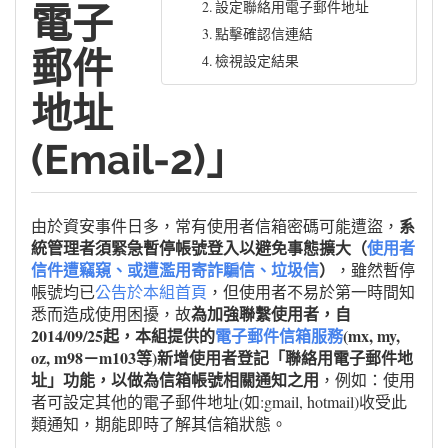
2. 設定聯絡用電子郵件地址
電子
3. 點擊確認信連結
郵件
4. 檢視設定結果
地址
(Email-2)」
系
由於資安事件日多，常有使用者信箱密碼可能遭盜，
統管理者須緊急暫停帳號登入以避免事態擴大（
使用者
信件遭竊窺、或遭濫用寄詐騙信、垃圾信
）
，雖然暫停
帳號均已
公告於本組首頁
，但使用者不易於第一時間知
為加強聯繫使用者，自
悉而造成使用困擾，故
2014/09/25起，本組提供的
電子郵件信箱服務
(mx, my,
oz, m98－m103等)新增使用者登記「聯絡用電子郵件地
址」功能，以做為信箱帳號相關通知之用
，例如：使用
者可設定其他的電子郵件地址(如:gmail, hotmail)收受此
類通知，期能即時了解其信箱狀態。