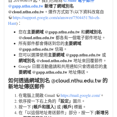
G Suite 電子郵件
自 2019/08/19 起，我們已經為
@gapp.nthu.edu.tw
新增了網域別名
@cloud.nthu.edu.tw
。運作方式如下(以下資料改寫自
https://support.google.com/a/answer/7504451?hl=zh-
Hant
)：
主要網域 @gapp.nthu.edu.tw
網域別名
您在
和
@cloud.nthu.edu.tw
都各有一個電子郵件地址。
主要網域
所有郵件都會傳送到您的
@gapp.nthu.edu.tw
信箱。
主要網域 @gapp.nthu.edu.tw
您可以選擇使用
或
網域別名 @cloud.nthu.edu.tw
地址來回覆郵件。
主
Google 日曆活動邀請和共用通知只會透過您的
要網域 @gapp.nthu.edu.tw
地址傳送。
如何透過網域別名 @cloud.nthu.edu.tw 的
新地址傳送郵件
在電腦上開啟 Gmail
https://mail.google.com/
。
「設定」
依序按一下右上角的
圖示。
[帳戶和匯入]
[帳戶]
按一下
或
標籤。
[新增另
在「以這個地址寄送郵件」部分，按一下