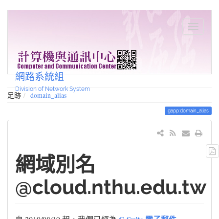
網路系統組
Division of Network System
足跡
domain_alias
gapp:domain_alias
網域別名
@cloud.nthu.edu.tw