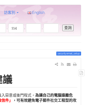
訪客別
English
.
.
.
security:email_setup
輸
建議
出
PDF
檔
案
為讓自己的電腦遠離危
植入惡意或後門程式，
啟信件」
，可有效避免電子郵件社交工程型的攻