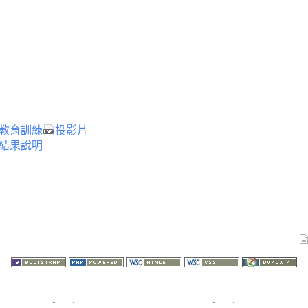
程教育訓練
投影片
練結果說明
73.217.37): failed to open stream: HTTP request failed! HTTP/1.1 403