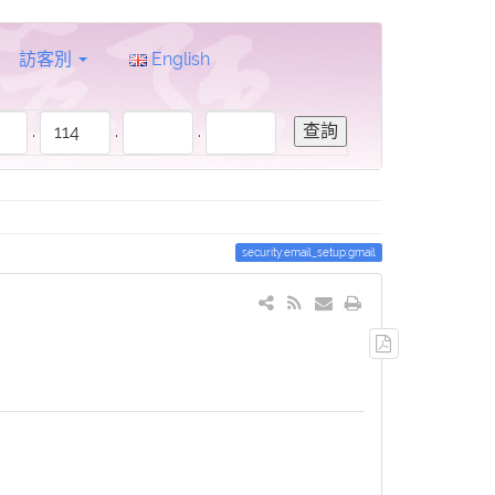
訪客別
English
.
.
.
security:email_setup:gmail
輸
出
PDF
檔
案