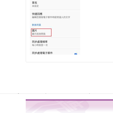
Warning
: file_get_contents(http://www.geoplugin.net/php.gp?ip=216.
/usr/local/dokuwiki2017/lib/plugins/quickstats/action.php
4
on line