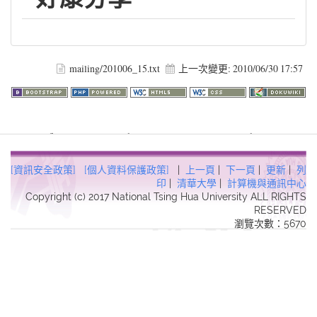
mailing/201006_15.txt
上一次變更:
2010/06/30 17:57
Warning
: file_get_contents(http://www.geoplugin.net/php.gp?
ip=216.73.216.17): failed to open stream: HTTP request failed!
HTTP/1.1 403 Forbidden in
[資訊安全政策]
[個人資料保護政策]
|
上一頁
|
下一頁
|
更新
|
列
/usr/local/dokuwiki2017/lib/plugins/quickstats/action.php
on line
印
|
清華大學
|
計算機與通訊中心
Copyright (c) 2017 National Tsing Hua University ALL RIGHTS
457
RESERVED
瀏覽次數：5670