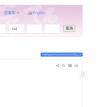
訪客別
English
.
.
.
mailing:announcement:20100615_01
輸
出
PDF
檔
案