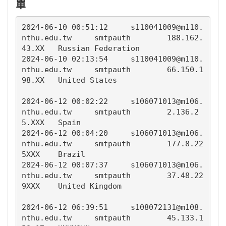
單
2024-06-10 00:51:12     s110041009@m110.
nthu.edu.tw	smtpauth	188.162.
43.XX	Russian Federation

2024-06-10 02:13:54	s110041009@m110.
nthu.edu.tw	smtpauth	66.150.1
98.XX	United States

2024-06-12 00:02:22	s106071013@m106.
nthu.edu.tw	smtpauth	2.136.2
5.XXX	Spain

2024-06-12 00:04:20	s106071013@m106.
nthu.edu.tw	smtpauth	177.8.22
5XXX	Brazil

2024-06-12 00:07:37	s106071013@m106.
nthu.edu.tw	smtpauth	37.48.22
9XXX	United Kingdom

2024-06-12 06:39:51     s108072131@m108.
nthu.edu.tw     smtpauth        45.133.1