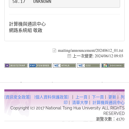
58.17   UNKNOWN
計算機與通訊中心
網路系統組 敬啟
mailing/announcement/20240612_01.txt
上一次變更:
2024/06/12 09:03
Warning
: file_get_contents(http://www.geoplugin.net/php.gp?
ip=216.73.216.32): failed to open stream: HTTP request failed!
HTTP/1.1 403 Forbidden in
[資訊安全政策]
[個人資料保護政策]
|
上一頁
|
下一頁
|
更新
|
列
/usr/local/dokuwiki2017/lib/plugins/quickstats/action.php
on line
印
|
清華大學
|
計算機與通訊中心
Copyright (c) 2017 National Tsing Hua University ALL RIGHTS
457
RESERVED
瀏覽次數：4170