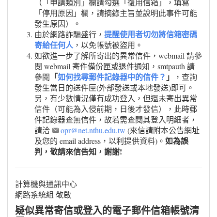
（「申請類別」欄請勾選「復用信箱」，填寫
「停用原因」欄，請摘錄主旨並說明此事件可能
發生原因）。
提醒使用者切勿將信箱密碼
由於網路詐騙盛行，
寄給任何人
，以免帳號被盜用。
如欲進一步了解所寄出的異常信件，webmail 請參
閱 webmail 寄件備份匣或退件通知，smtpauth 請
「
如何找尋郵件記錄器中的信件？
」
參閱
，查詢
發生當日的送件匣(外部發送或本地發送)即可。
另，有少數情況僅有成功登入，但還未寄出異常
信件（可能為入侵前期，日後才發信），此時郵
件記錄器查無信件，故若需查閱其登入明細者，
請洽
opr@net.nthu.edu.tw
(來信請附本公告網址
如為誤
及您的 email address，以利提供資料)。
判，敬請來信告知，謝謝!
計算機與通訊中心
網路系統組 敬啟
疑似異常寄信或登入的電子郵件信箱帳號清