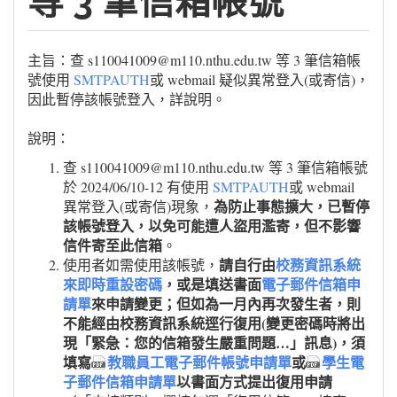
等 3 筆信箱帳號
主旨：查 s110041009@m110.nthu.edu.tw 等 3 筆信箱帳
號使用
SMTPAUTH
或 webmail 疑似異常登入(或寄信)，
因此暫停該帳號登入，詳說明。
說明：
查 s110041009@m110.nthu.edu.tw 等 3 筆信箱帳號
於 2024/06/10-12 有使用
SMTPAUTH
或 webmail
為防止事態擴大，已暫停
異常登入(或寄信)現象，
該帳號登入，以免可能遭人盜用濫寄，但不影響
信件寄至此信箱
。
請自行由
校務資訊系統
使用者如需使用該帳號，
來即時重設密碼
，或是填送書面
電子郵件信箱申
請單
來申請變更；但如為一月內再次發生者，則
不能經由校務資訊系統逕行復用(變更密碼時將出
現「緊急：您的信箱發生嚴重問題…」訊息)，須
填寫
教職員工電子郵件帳號申請單
或
學生電
子郵件信箱申請單
以書面方式提出復用申請