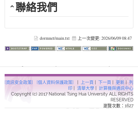
聯絡我們
dormnet/main.txt
上一次變更:
2026/06/09 08:47
Warning
: file_get_contents(http://www.geoplugin.net/php.gp?
ip=216.73.217.60): failed to open stream: HTTP request failed!
HTTP/1.1 403 Forbidden in
[資訊安全政策]
[個人資料保護政策]
|
上一頁
|
下一頁
|
更新
|
列
/usr/local/dokuwiki2017/lib/plugins/quickstats/action.php
on line
印
|
清華大學
|
計算機與通訊中心
Copyright (c) 2017 National Tsing Hua University ALL RIGHTS
457
RESERVED
瀏覽次數：1627