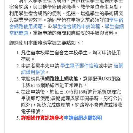
清華大學學生宿舍網路，提供住宿學生能藉由學生
宿舍網路，與其他學術研究機構、教學單位產生互動，
利用學生宿舍網路的便利、迅速，增進學生的學術研究
與課業學習效率。請同學們在申請之前必須詳閱
學生宿
舍網路使用規範
、
學生宿舍網路申請流程
、
學生宿網
常問問題
，掌握申請的時間和應備妥的手續與資料。
歸納使用本服務應掌握之要點如下：
凡住宿本校學生宿舍之本校學生，均可申請使用
宿網。
申請者需事先申請
學生電子郵件信箱
或申請
宿網
認證用帳號
。
網路線上網功能
電腦應具備
，意即配備USB網路
卡與RJ45網路線且能正常運作。
提出申請後，於每日10時與16時進行系統處理完
畢後即可使用(暑期處理與學年開學時，另行公告
除外)，系統完成處理前，網路埠不會傳送或接收
電子訊號。
詳細操作資訊請參考
申請宿網步驟說明