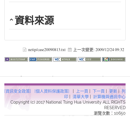
資料來源
netip/case20090813.txt
上一次變更:
2009/12/24 09:32
Warning
: file_get_contents(http://www.geoplugin.net/php.gp?
ip=216.73.216.149): failed to open stream: HTTP request failed!
HTTP/1.1 403 Forbidden in
[資訊安全政策]
[個人資料保護政策]
|
上一頁
|
下一頁
|
更新
|
列
/usr/local/dokuwiki2017/lib/plugins/quickstats/action.php
on line
印
|
清華大學
|
計算機與通訊中心
Copyright (c) 2017 National Tsing Hua University ALL RIGHTS
457
RESERVED
瀏覽次數：10650