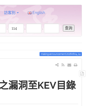
訪客別
English
.
.
.
mailing:announcement:20260604_24
輸
出
之漏洞至KEV目錄
PDF
檔
案