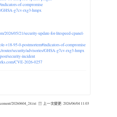
#indicators-of-compromise
ries/GHSA-g7cv-rxg3-hmpx
com/2026/05/21/security-update-for-litespeed-cpanel-
nsole-v18-95-0-postmortem#indicators-of-compromise
ck/router/security/advisories/GHSA-g7cv-rxg3-hmpx
post/security-incident
etworks.com/CVE-2026-0257
ncement/20260604_24.txt
上一次變更:
2026/06/04 11:03