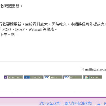
行軟硬體更新。
將進行軟硬體更新。由於資料龐大，需時較久，本組將儘可能提前
OP3、IMAP、Webmail 等服務。
下午三點。
mailing/annou
73.217.52): failed to open stream: HTTP request failed! HTTP/1.1 403
57
[資訊安全政策]
[個人資料保護政策]
|
上一