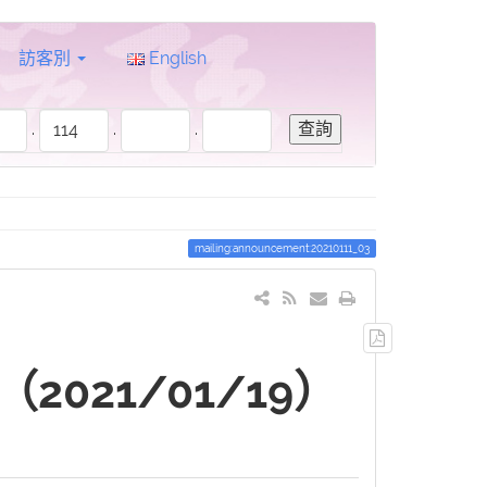
訪客別
English
.
.
.
mailing:announcement:20210111_03
輸
出
021/01/19）
PDF
檔
案