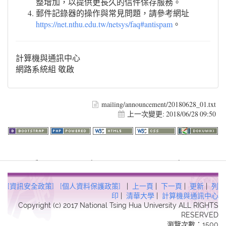
整增加，以提供更長久的信件保存服務。
郵件記錄器的操作與常見問題，請參考網址
https://net.nthu.edu.tw/netsys/faq#antispam
。
計算機與通訊中心
網路系統組 敬啟
mailing/announcement/20180628_01.txt
上一次變更:
2018/06/28 09:50
Warning
: file_get_contents(http://www.geoplugin.net/php.gp?
ip=216.73.216.95): failed to open stream: HTTP request failed!
HTTP/1.1 403 Forbidden in
[資訊安全政策]
[個人資料保護政策]
|
上一頁
|
下一頁
|
更新
|
列
/usr/local/dokuwiki2017/lib/plugins/quickstats/action.php
on line
印
|
清華大學
|
計算機與通訊中心
Copyright (c) 2017 National Tsing Hua University ALL RIGHTS
457
RESERVED
瀏覽次數：1500