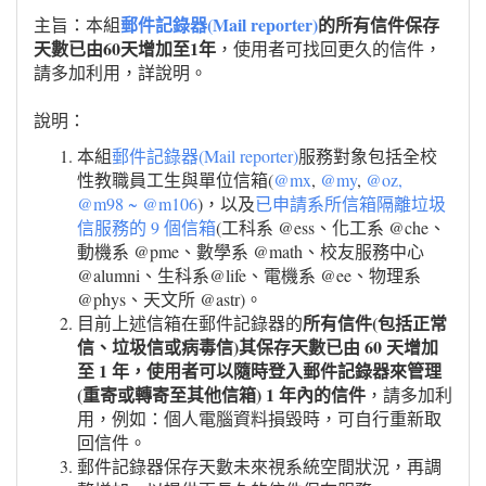
郵件記錄器(Mail reporter)
的所有信件保存
主旨：本組
天數已由60天增加至1年
，使用者可找回更久的信件，
請多加利用，詳說明。
說明：
本組
郵件記錄器(Mail reporter)
服務對象包括全校
性教職員工生與單位信箱(
@mx
,
@my
,
@oz,
@m98 ~ @m106
)，以及
已申請系所信箱隔離垃圾
信服務的 9 個信箱
(工科系 @ess、化工系 @che、
動機系 @pme、數學系 @math、校友服務中心
@alumni、生科系@life、電機系 @ee、物理系
@phys、天文所 @astr)。
所有信件(包括正常
目前上述信箱在郵件記錄器的
信、垃圾信或病毒信)其保存天數已由 60 天增加
至 1 年，使用者可以隨時登入郵件記錄器來管理
(重寄或轉寄至其他信箱) 1 年內的信件
，請多加利
用，例如：個人電腦資料損毀時，可自行重新取
回信件。
郵件記錄器保存天數未來視系統空間狀況，再調