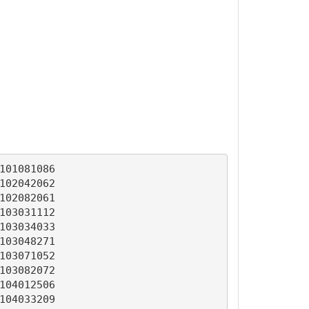
01081086

02042062

02082061

03031112

03034033

03048271

03071052

03082072

04012506

04033209
