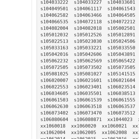
s104033222  s104033227  s104033601 
s104049501  s104061117  s104061543 
s104062582  s104063466  s104064505 
s104066535  s104072118  s104072212 
s104082004  s104082018  s105002501 
s105012032  s105012526  s105012891 
s105022513  s105023030  s105024506 
s105033163  s105033221  s105033550 
s105042016  s105042606  s105043891 
s105062232  s105062569  s105065422 
s105072505  s105073502  s105073505 
s105081025  s105081027  s105141515 
s106020007  s106021601  s106021604 
s106022553  s106023401  s106023514 
s106034605  s106035501  s106038513 
s106061503  s106061539  s106061555 
s106062630  s106063518  s106063537 
s106073402  s106073470  s106073512 
s106080604  s106080871  xx1044023  
xx1060018  xx1060020  xx1060021  xx
xx1062004  xx1062005  xx1062008  xx
xx1062014  xx1062015  xx1062016  xx