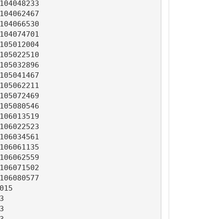
04048233

04062467

04066530

04074701

05012004

05022510

05032896

05041467

05062211

05072469

05080546

06013519

06022523

06034561

06061135

06062559

06071502

06080577

15






