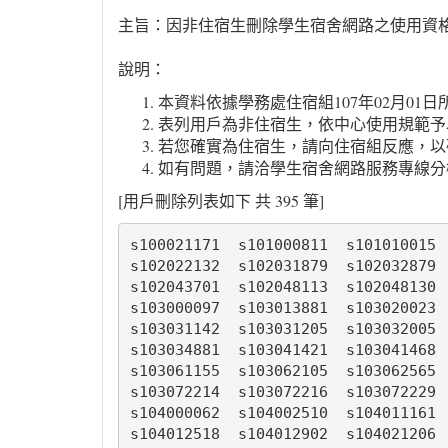
主旨：因非住宿生刪除學生宿舍網路之使用資格（2018/
說明：
本資料依據學務處住宿組107年02月01
表列用戶為非住宿生，依中心使用規範予
若您確實為住宿生，請向住宿組反應，以
如有問題，請洽學生宿舍網路服務專線分機 3117
[用戶刪除列表如下 共 395 筆]
s100021171  s101000811  s101010015 
s102022132  s102031879  s102032879 
s102043701  s102048113  s102048130 
s103000097  s103013881  s103020023 
s103031142  s103031205  s103032005 
s103034881  s103041421  s103041468 
s103061155  s103062105  s103062565 
s103072214  s103072216  s103072229 
s104000062  s104002510  s104011161 
s104012518  s104012902  s104021206 