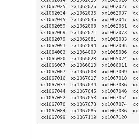
xx1062025  xx1062026  xx1062027  xx
xx1062034  xx1062036  xx1062037  xx
xx1062045  xx1062046  xx1062047  xx
xx1062059  xx1062060  xx1062061  xx
xx1062069  xx1062071  xx1062073  xx
xx1062079  xx1062081  xx1062083  xx
xx1062091  xx1062094  xx1062095  xx
xx1064003  xx1064009  xx1065006  xx
xx1065020  xx1065023  xx1065024  xx
xx1066007  xx1066010  xx1066011  xx
xx1067007  xx1067008  xx1067009  xx
xx1067016  xx1067017  xx1067018  xx
xx1067033  xx1067034  xx1067036  xx
xx1067044  xx1067045  xx1067046  xx
xx1067052  xx1067053  xx1067054  xx
xx1067070  xx1067073  xx1067074  xx
xx1067084  xx1067085  xx1067086  xx
xx1067099  xx1067119  xx1067120