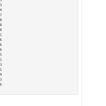

































