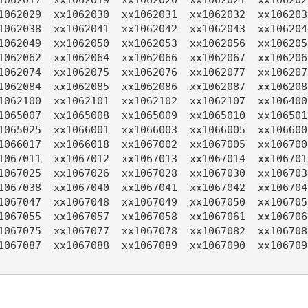
1062029  xx1062030  xx1062031  xx1062032  xx1062033
1062038  xx1062041  xx1062042  xx1062043  xx1062044
1062049  xx1062050  xx1062053  xx1062056  xx1062057
1062062  xx1062064  xx1062066  xx1062067  xx1062068
1062074  xx1062075  xx1062076  xx1062077  xx1062078
1062084  xx1062085  xx1062086  xx1062087  xx1062088
1062100  xx1062101  xx1062102  xx1062107  xx1064001
1065007  xx1065008  xx1065009  xx1065010  xx1065016
1065025  xx1066001  xx1066003  xx1066005  xx1066006
1066017  xx1066018  xx1067002  xx1067005  xx1067006
1067011  xx1067012  xx1067013  xx1067014  xx1067015
1067025  xx1067026  xx1067028  xx1067030  xx1067031
1067038  xx1067040  xx1067041  xx1067042  xx1067043
1067047  xx1067048  xx1067049  xx1067050  xx1067051
1067055  xx1067057  xx1067058  xx1067061  xx1067069
1067075  xx1067077  xx1067078  xx1067082  xx1067083
1067087  xx1067088  xx1067089  xx1067090  xx1067096