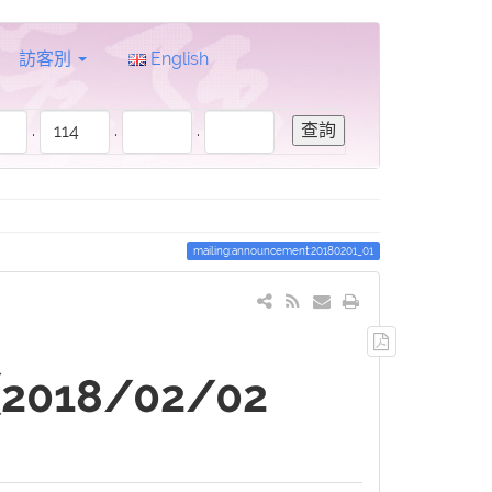
訪客別
English
.
.
.
mailing:announcement:20180201_01
輸
出
8/02/02
PDF
檔
案