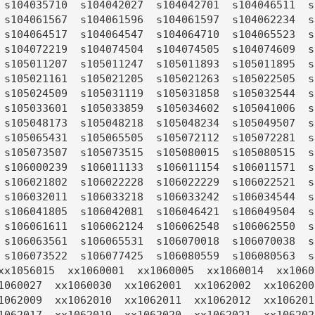
 s104035710  s104042027  s104042701  s104046511  s1
 s104061567  s104061596  s104061597  s104062234  s1
 s104064517  s104064547  s104064710  s104065523  s1
 s104072219  s104074504  s104074505  s104074609  s1
 s105011207  s105011247  s105011893  s105011895  s1
 s105021161  s105021205  s105021263  s105022505  s1
 s105024509  s105031119  s105031858  s105032544  s1
 s105033601  s105033859  s105034602  s105041006  s1
 s105048173  s105048218  s105048234  s105049507  s1
 s105065431  s105065505  s105072112  s105072281  s1
 s105073507  s105073515  s105080015  s105080515  s1
 s106000239  s106011133  s106011154  s106011571  s1
 s106021802  s106022228  s106022229  s106022521  s1
 s106032011  s106033218  s106033242  s106034544  s1
 s106041805  s106042081  s106046421  s106049504  s1
 s106061611  s106062124  s106062548  s106062550  s1
 s106063561  s106065531  s106070018  s106070038  s1
 s106073522  s106077425  s106080559  s106080563  s1
xx1056015  xx1060001  xx1060005  xx1060014  xx10600
1060027  xx1060030  xx1062001  xx1062002  xx1062003
1062009  xx1062010  xx1062011  xx1062012  xx1062013
1062017  xx1062019  xx1062020  xx1062021  xx1062023