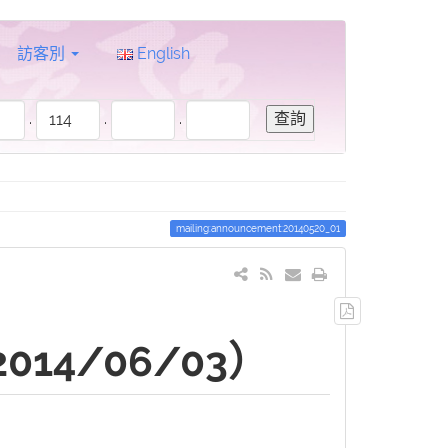
訪客別
English
.
.
.
mailing:announcement:20140520_01
輸
出
4/06/03）
PDF
檔
案