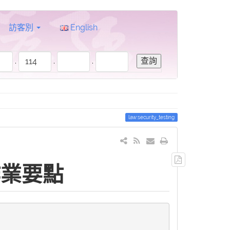
訪客別
English
.
.
.
law:security_testing
輸
作業要點
出
PDF
檔
案