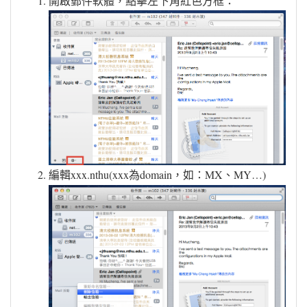
開啟郵件軟體，點擊左下角紅色方框：
編輯xxx.nthu(xxx為domain，如：MX、MY…)