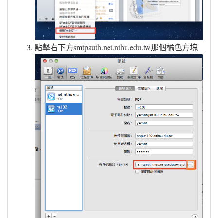
點擊右下方smtpauth.net.nthu.edu.tw那個橘色方塊