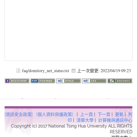
faq/domitory_net_status.txt
上一次變更:
2022/04/19 09:23
Warning
: file_get_contents(http://www.geoplugin.net/php.gp?
ip=216.73.216.180): failed to open stream: HTTP request failed!
HTTP/1.1 403 Forbidden in
[資訊安全政策]
[個人資料保護政策]
|
上一頁
|
下一頁
|
更新
|
列
/usr/local/dokuwiki2017/lib/plugins/quickstats/action.php
on line
印
|
清華大學
|
計算機與通訊中心
Copyright (c) 2017 National Tsing Hua University ALL RIGHTS
457
RESERVED