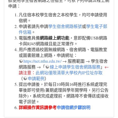
欲使用學生宿舍網路之住宿生，可依下列申請流程上網
申請：
凡住宿本校學生宿舍之本校學生，均可申請使用
宿網。
申請者請先申請
學生宿舍網路帳號
或
學生電子郵
件信箱
。
網路線上網功能
電腦應具備
，意即配備USB網路
卡與RJ45網路線且能正常運作。
用戶應透過校園無線網路、宿舍網路、電腦教室
或圖書館連上網路，申請網址：
https://net.nthu.edu.tw/
→ 服務範圍 → 學生宿舍
網路服務 →「
線上申請學生宿舍網路服務
」
←
請注意：
此網站僅限清華大學校內IP位址存取
（
申請範例
）
提出申請後，於每日10時與16時進行系統處理完
畢後即可使用(暑期處理與學年開學時，另行公告
除外)，系統完成處理前，網路埠不會傳送或接收
電子訊號。
詳細操作資訊請參考
申請宿網步驟說明