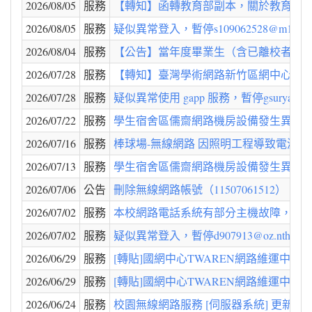
2026/08/05
服務
【轉知】函轉教育部副本，關於教育部所
2026/08/05
服務
疑似異常登入，暫停s109062528@m109.n
2026/08/04
服務
【公告】當年度畢業生（含已離校者）及離職教職員之
2026/07/28
服務
【轉知】臺灣學術網路新竹區網中心進行網路
2026/07/28
服務
疑似異常使用 gapp 服務，暫停gsuryacha
2026/07/22
服務
學生宿舍區儒齋網路機房設備發生異常，已
2026/07/16
服務
棒球場-無線網路 因照明工程導致電源
2026/07/13
服務
學生宿舍區儒齋網路機房設備發生異常，已
2026/07/06
公告
刪除無線網路帳號（11507061512），下列無
2026/07/02
服務
本校網路電話系統有部分主機故障，目前維
2026/07/02
服務
疑似異常登入，暫停d907913@oz.nthu.e
2026/06/29
服務
[轉貼]國網中心TWAREN網路維運中心(N
2026/06/29
服務
[轉貼]國網中心TWAREN網路維運中心(NO
2026/06/24
服務
校園無線網路服務 [伺服器系統] 更新