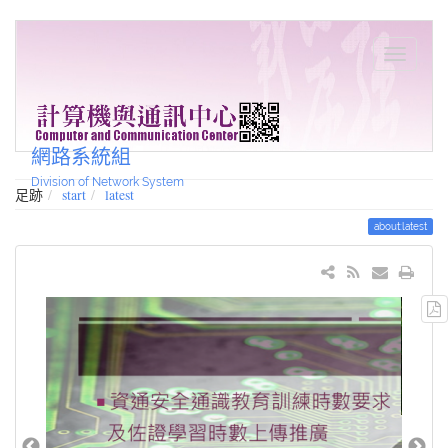
網路系統組
Division of Network System
足跡
start
latest
about:latest