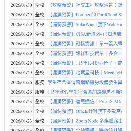
2026/01/30
全校
【攻擊預警】社交工程攻擊通告：請加
2026/01/29
全校
【漏洞預警】Fortinet 的 FortiCloud SS
2026/01/29
全校
【漏洞預警】SolarWinds旗下Web Help
2026/01/29
全校
【漏洞預警】CISA新增6個已知遭駭客利用之漏洞至
2026/01/29
全校
【漏洞預警】葳橋資訊｜單一簽入暨電子目
2026/01/29
全校
【漏洞預警】銘祥科技實業｜多合一室內空氣
2026/01/29
全校
【漏洞預警】115年1月份西門子、施耐
2026/01/29
全校
【漏洞預警】哈瑪星科技｜MeetingHub 無紙化會議
2026/01/26
服務
學生宿舍區清齋網路機房設備發生異常，已
2026/01/26
服務
115年寒假學生宿舍區網路機房不斷電系統維護工
2026/01/23
全校
【漏洞預警】普羅通信｜PrismX MX100 AP contr
2026/01/23
全校
【漏洞預警】Oracle針對旗下多款產品發布重大資安
2026/01/23
全校
【漏洞預警】Zoom Node 多媒體路由器存在
2026/01/23
全校
【漏洞預警】金諄資訊｜警政統計資料庫系統 - 存在