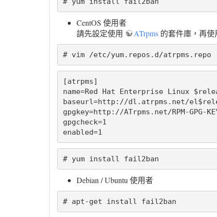
# yum install fail2ban
CentOS 使用者
請先設定使用
ATrpms
的套件庫，再使用 yu
# vim /etc/yum.repos.d/atrpms.repo
[atrpms]

name=Red Hat Enterprise Linux $rele
baseurl=http://dl.atrpms.net/el$rel
gpgkey=http://ATrpms.net/RPM-GPG-KEY
gpgcheck=1

enabled=1
# yum install fail2ban
Debian / Ubuntu 使用者
# apt-get install fail2ban