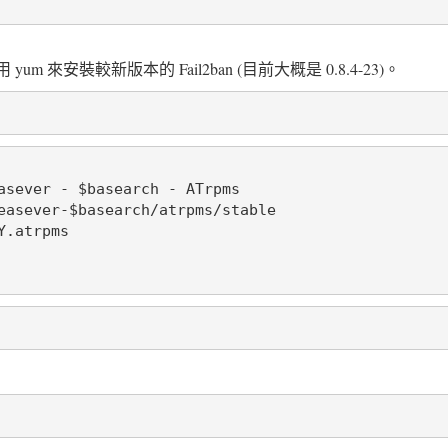
m 來安裝較新版本的 Fail2ban (目前大概是 0.8.4-23)。
asever - $basearch - ATrpms

easever-$basearch/atrpms/stable

.atrpms
