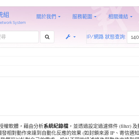
統組
關於我們
服務範圍
相關連結
 Network System
IP/網路 狀態查詢:
系統紀錄檔
Lv2 授權軟體，藉由分析
，並透過設定過濾條件 (filter) 
將觸發相對動作來達到自動化反應的效果 (如封鎖來源 IP、寄信通