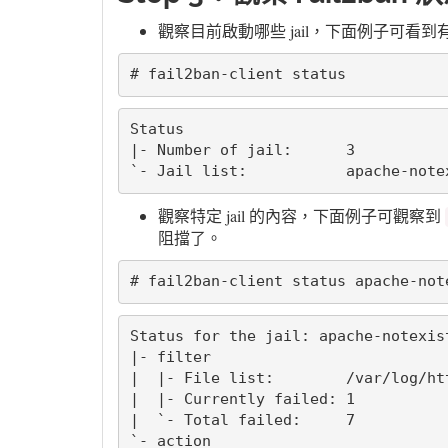
觀察目前啟動哪些 jail，下面例子可看到
# fail2ban-client status
Status

|- Number of jail:      3

`- Jail list:           apache-note
觀察特定 jail 的內容，下面例子可觀察到
阻擋了。
# fail2ban-client status apache-not
Status for the jail: apache-notexist
|- filter

|  |- File list:        /var/log/htt
|  |- Currently failed: 1

|  `- Total failed:     7

`- action
