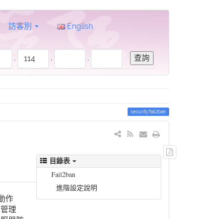
訪客別
English
.
.
.
security:fail2ban
輸
目錄表
出
PDF
Fail2ban
檔
進階設定說明
案
及動作
知管理