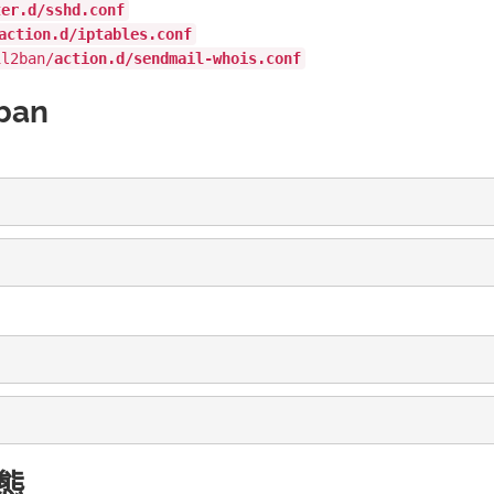
ter.d/sshd.conf
action.d/iptables.conf
il2ban/
action.d/sendmail-whois.conf
ban
狀態