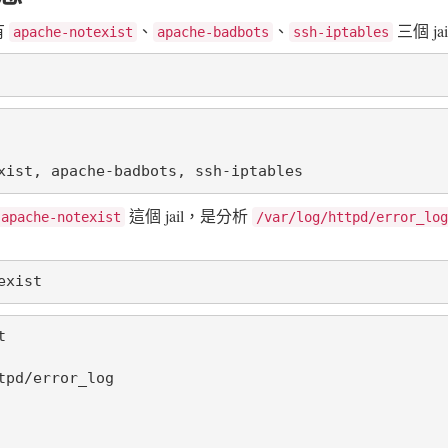
有
、
、
三個 ja
apache-notexist
apache-badbots
ssh-iptables
xist, apache-badbots, ssh-iptables
這個 jail，是分析
apache-notexist
/var/log/httpd/error_log
exist


pd/error_log
