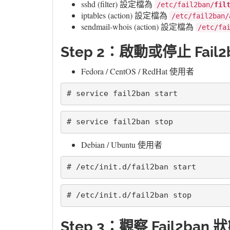
sshd (filter) 設定檔為
/etc/fail2ban/
fil
iptables (action) 設定檔為
/etc/fail2ban/
sendmail-whois (action) 設定檔為
/etc/fa
Step 2：啟動或停止 Fail2
Fedora / CentOS / RedHat 使用者
# service fail2ban start
# service fail2ban stop
Debian / Ubuntu 使用者
# /etc/init.d/fail2ban start
# /etc/init.d/fail2ban stop
Step 3：觀察 Fail2ban 