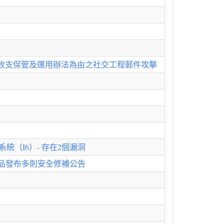
收支保管及運用辦法為由之社交工程郵件攻擊
統（I6）- 存在2個漏洞
產品發布多則安全修補公告