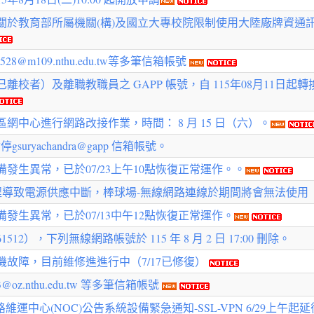
關於教育部所屬機關(構)及國立大專校院限制使用大陸廠牌資通
8@m109.nthu.edu.tw等多筆信箱帳號
）及離職教職員之 GAPP 帳號，自 115年08月11日起轉換為 Educ
網中心進行網路改接作業，時間： 8 月 15 日（六）。
suryachandra@gapp 信箱帳號。
發生異常，已於07/23上午10點恢復正常運作。。
程導致電源供應中斷，棒球場-無線網路連線於期間將會無法使用
發生異常，已於07/13中午12點恢復正常運作。
512），下列無線網路帳號於 115 年 8 月 2 日 17:00 刪除。
故障，目前維修進進行中（7/17已修復）
z.nthu.edu.tw 等多筆信箱帳號
路維運中心(NOC)公告系統設備緊急通知-SSL-VPN 6/29上午起