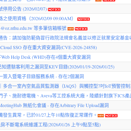
告 (2026/02/07)
資格（2026/02/09 09:00AM）
z.nthu.edu.tw 等多筆信箱帳號
通告：請加強防範偽冒行政院法規會名義並以修正就業安定基金
tiCloud SSO 存在重大資安漏洞(CVE-2026-24858)
Web Help Desk (WHD)存在4個重大資安漏洞
駭客利用之漏洞至KEV目錄(2026/01/19-2026/01/25)
簽入暨電子目錄服務系統 - 存在2個漏洞
合一室內空氣品質監測器（IAQS）與觸控型7吋IoT預警控制系
西門子、施耐德電機、Aveva等工控系統大廠，陸續針對旗下ICS
Hub 無紙化會議 - 存在Arbitrary File Upload漏洞
發生異常，已於01/27上午10點恢復正常運作。
斷電系統維護工程(2026/01/26 上午9點至5點)