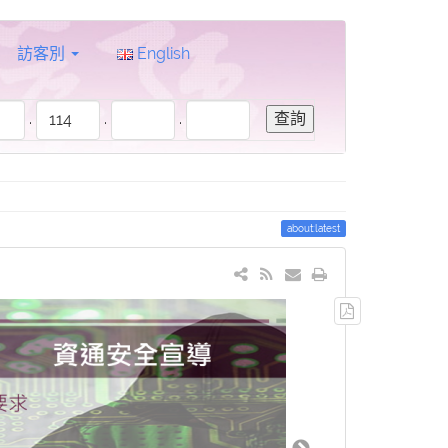
訪客別
English
.
.
.
about:latest
輸
出
PDF
檔
案